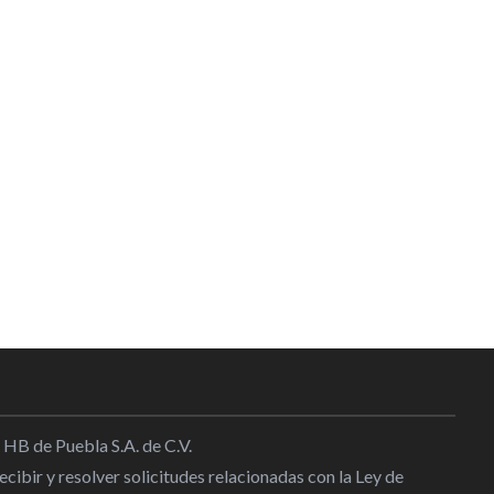
 HB de Puebla S.A. de C.V.
cibir y resolver solicitudes relacionadas con la Ley de