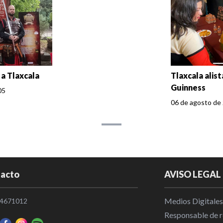
 a Tlaxcala
Tlaxcala alis
Guinness
05
06 de agosto de 
acto
AVISO LEGAL
Medios Digitales
4671012
Responsable de re