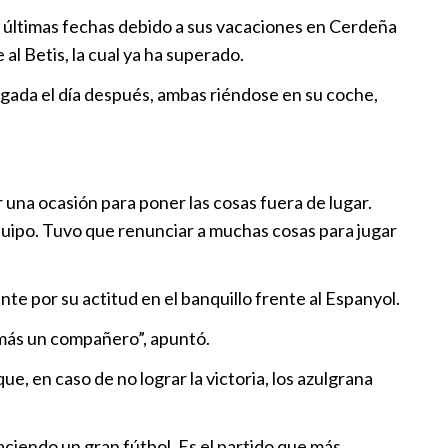
bappé!
las últimas fechas debido a sus vacaciones en Cerdeña
15:44
 al Betis, la cual ya ha superado.
legada el día después, ambas riéndose en su coche,
ranca la pretemporada del Real
14:30
una ocasión para poner las cosas fuera de lugar.
equipo. Tuvo que renunciar a muchas cosas para jugar
te a España y la frustración
09:30
e por su actitud en el banquillo frente al Espanyol.
 más un compañero”, apuntó.
e, en caso de no lograr la victoria, los azulgrana
aciendo un gran fútbol. Es el partido que más