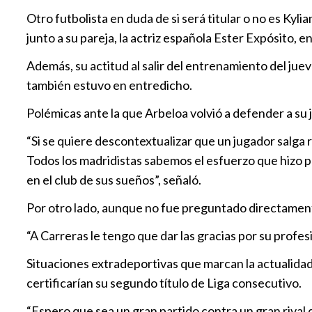
Otro futbolista en duda de si será titular o no es Kyl
junto a su pareja, la actriz española Ester Expósito, e
Además, su actitud al salir del entrenamiento del juev
también estuvo en entredicho.
Polémicas ante la que Arbeloa volvió a defender a su 
“Si se quiere descontextualizar que un jugador salga
Todos los madridistas sabemos el esfuerzo que hizo p
en el club de sus sueños”, señaló.
Por otro lado, aunque no fue preguntado directamente 
“A Carreras le tengo que dar las gracias por su prof
Situaciones extradeportivas que marcan la actualidad d
certificarían su segundo título de Liga consecutivo.
“Espero que sea un gran partido contra un gran rival 