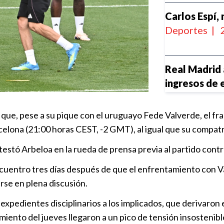
Carlos Espí,
Deportes
|
Real Madrid 
ingresos de 
Deportes
|
que, pese a su pique con el uruguayo Fede Valverde, el fr
El Real Madr
celona (21:00 horas CEST, -2 GMT), al igual que su compat
Yan Dioman
stó Arbeloa en la rueda de prensa previa al partido contra
Deportes
|
el encuentro tres días después de que el enfrentamiento co
Mbappé es e
rse en plena discusión.
mundiales
expedientes disciplinarios a los implicados, que derivaron
Deportes
|
iento del jueves llegaron a un pico de tensión insostenible