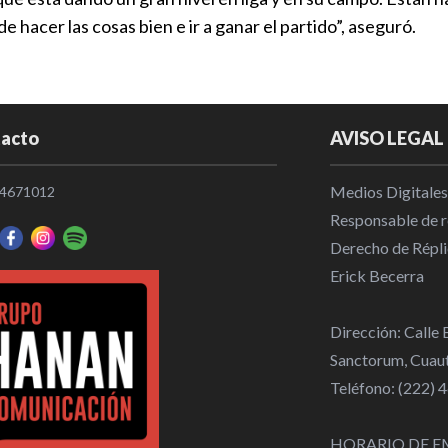
hacer las cosas bien e ir a ganar el partido”, aseguró.
acto
AVISO LEGAL
Medios Digitales
4671012
Responsable de re
Derecho de Répli
Erick Becerra
Dirección: Calle
Sanctorum, Cuaut
Teléfono: (222)
HORARIO DE E