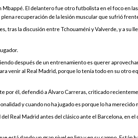
Au revoir M
ian Mbappé. El delantero fue otro futbolista en el foco en 
Deportes
|
n plena recuperación de la lesión muscular que sufrió frente
es, tras la discusión entre Tchouaméni y Valverde, y a su l
Mourinho ar
Madrid
jugador.
Deportes
|
 riendo después de un entrenamiento es querer aprovechar 
ara venir al Real Madrid, porque lo tenía todo en su otro 
Mbappé, fren
Deportes
|
por él, defendió a Álvaro Carreras, criticado recientement
esionalidad y cuando no ha jugado es porque lo ha merecido
el Real Madrid antes del clásico ante el Barcelona, en el qu
que está dando un gran nivel en liga y en su campo. Están h