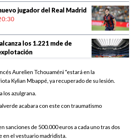
 nuevo jugador del Real Madrid
20:30
alcanza los 1.221 mde de
explotación
10:00
ancés Aurelien Tchouaméni “estará en la
id hace oferta “astronómica”
riota Kylian Mbappé, ya recuperado de su lesión.
de
 los azulgrana.
09:30
n Valverde acabara con este con traumatismo
l máximo goleador en
 en sanciones de 500.000 euros a cada uno tras dos
18:30
 en el vestuario madridista.