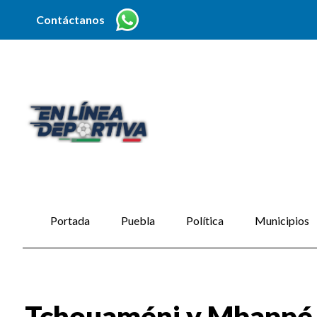
Contáctanos
Portada
Puebla
Política
Municipios
Tchouaméni y Mbappé en