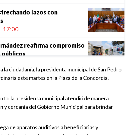
strechando lazos con
es
17:00
ernández reafirma compromiso
s públicos
22:00
 la ciudadanía, la presidenta municipal de San Pedro
naria este martes en la Plaza de la Concordia,
rescate de espacios públicos en
holula
00
ento, la presidenta municipal atendió de manera
ión y cercanía del Gobierno Municipal para brindar
ernández responde a una
tórica
ega de aparatos auditivos a beneficiarias y
17:56