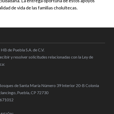
n ciudadana. La entrega oportuna de estos apoyos
idad de vida de las familias cholultecas.
dos probables responsables de
rcio
4:30
ernández impulsa nuevas obras
20:14
 HB de Puebla S.A. de C.V.
cibir y resolver solicitudes relacionadas con la Ley de
C de San Pedro Cholula
ca:
n y remolque
5:00
 Bosques de Santa María Número 39 Interior 20-B Colonia
lancingo, Puebla, CP 72730
 4671012
MISIÓN