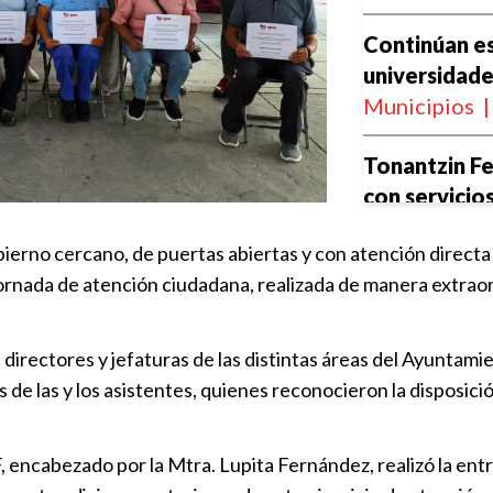
Continúan e
universidad
Municipios
|
Tonantzin F
con servicio
Municipios
|
rno cercano, de puertas abiertas y con atención directa a
nada de atención ciudadana, realizada de manera extraordi
Impulsan el 
San Pedro C
SEDIF
|
13:
directores y jefaturas de las distintas áreas del Ayuntami
s de las y los asistentes, quienes reconocieron la disposic
Tonantzin F
demanda his
 encabezado por la Mtra. Lupita Fernández, realizó la entr
Municipios
|