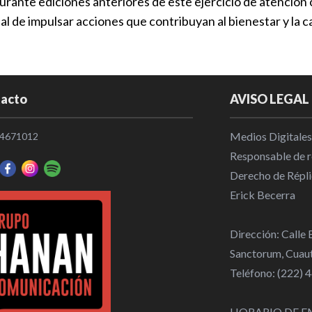
durante ediciones anteriores de este ejercicio de atenció
 de impulsar acciones que contribuyan al bienestar y la cal
Detienen a 
robo a come
Policiaca
|
1
acto
AVISO LEGAL
Tonantzin F
Municipios
|
Medios Digitales
4671012
Responsable de re
Recupera SS
Derecho de Répli
tractocamió
Erick Becerra
Policiaca
|
1
Dirección: Calle
Sanctorum, Cuaut
Teléfono: (222)
HORARIO DE E