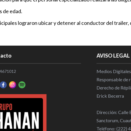
Internaciona
s de edad.
Juicio en Gr
pales lograron ubicar y detener al conductor del trailer,
57 muertos 
Internaciona
La hija de El
acto
AVISO LEGAL
operativo po
Nacional
|
1
Medios Digitales
4671012
Responsable de re
SSC de Huejo
Derecho de Répli
delincuencia
Erick Becerra
Municipios
|
Dirección: Calle
Sanctorum, Cuaut
Teléfono: (222)