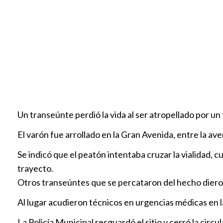
Un transeúnte perdió la vida al ser atropellado por un
El varón fue arrollado en la Gran Avenida, entre la a
Se indicó que el peatón intentaba cruzar la vialidad,
trayecto.
Otros transeúntes que se percataron del hecho diero
Al lugar acudieron técnicos en urgencias médicas en 
La Policía Municipal resguardó el sitio y cerró la circ