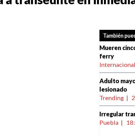
También pued
Mueren cinco
ferry
Internaciona
Adulto mayor
lesionado
Trending
|
2
Irregular tr
Puebla
|
18