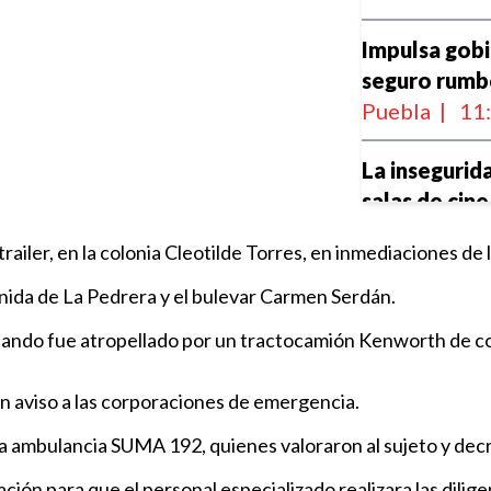
Impulsa gobi
seguro rumb
Puebla
|
11
La insegurida
salas de cine
Nacional
|
2
 trailer, en la colonia Cleotilde Torres, en inmediaciones d
Detiene Poli
venida de La Pedrera y el bulevar Carmen Serdán.
persona por 
 cuando fue atropellado por un tractocamión Kenworth de c
Policiaca
|
1
n aviso a las corporaciones de emergencia.
la ambulancia SUMA 192, quienes valoraron al sujeto y decr
Un avión de 
Ormuz
ulación para que el personal especializado realizara las dili