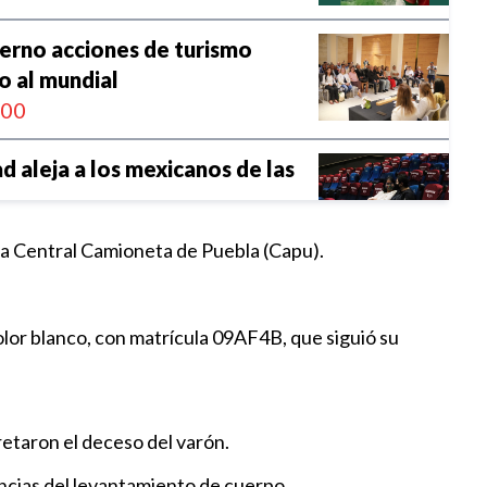
erno acciones de turismo
o al mundial
:00
d aleja a los mexicanos de las
1:30
e la Central Camioneta de Puebla (Capu).
cía Municipal de Atlixco a
portación de arma hechiza
olor blanco, con matrícula 09AF4B, que siguió su
1:28
etaron el deceso del varón.
combate de EEUU se estrella en
gencias del levantamiento de cuerpo.