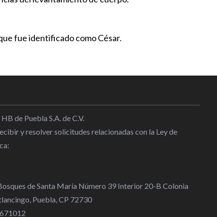
l
|
23:00
ecia por accidentede tren con
 que fue identificado como César.
se reanuda
l
|
22:30
 Mayo fue liberada tras
r no tener cargos
8:00
 HB de Puebla S.A. de C.V.
cibir y resolver solicitudes relacionadas con la Ley de
tzingo sin tregua con la
ca:
15:30
 Bosques de Santa María Número 39 Interior 20-B Colonia
lancingo, Puebla, CP 72730
 4671012