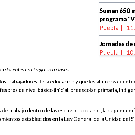
Suman 650 mi
programa “V
Puebla
|
11
Jornadas de 
Puebla
|
10
 docentes en el regreso a clases
Suspensión d
y los trabajadores de la educación y que los alumnos cuente
familia en S
sores de nivel básico (inicial, preescolar, primaria, indígen
Puebla
|
08
Se suma Pueb
ares de trabajo dentro de las escuelas poblanas, la depend
por inicio de
neamientos establecidos en la Ley General de la Unidad del 
Puebla
|
15