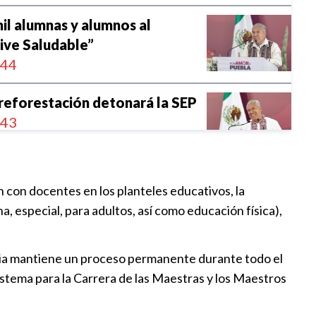
l alumnas y alumnos al
ive Saludable”
:44
reforestación detonará la SEP
:43
e labores para padres de
n con docentes en los planteles educativos, la
EP
a, especial, para adultos, así como educación física),
:13
la a la suspensión de clases
encia mantiene un proceso permanente durante todo el
l Mundial
Sistema para la Carrera de las Maestras y los Maestros
:15