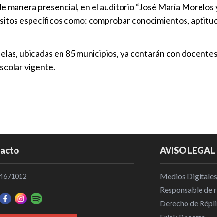
e manera presencial, en el auditorio “José María Morelos y 
SEP suspende
isitos específicos como: comprobar conocimientos, aptitud
inauguración
2026
uelas, ubicadas en 85 municipios, ya contarán con docentes
Puebla
|
15
scolar vigente.
Suspende SEP
sierras
Trending
|
0
Sheinbaum pi
sorpresivo a
acto
AVISO LEGAL
Mundial
Nacional
|
1
Medios Digitales
4671012
Responsable de re
Derecho de Répli
Erick Becerra