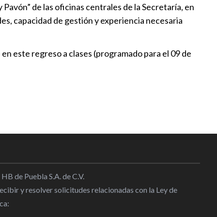
Pavón” de las oficinas centrales de la Secretaría, en
 clases para este jueves por la
es, capacidad de gestión y experiencia necesaria
 de la Copa Mundial de Fútbol
 en este regreso a clases (programado para el 09 de
:10
 clases en escuelas de las
9:30
de no afectar las clases tras
delanto de vacaciones por
7:00
 HB de Puebla S.A. de C.V.
cibir y resolver solicitudes relacionadas con la Ley de
ca: