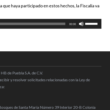
Puebla vs Chivas solo quedan
a que haya participado en estos hechos, la Fiscalía va
ampas sur y norte
10:45
Utiliza
00:00
es suficiente, necesitamos
las
teclas
rdo Espinoza
de
10:00
flecha
arriba/abajo
nta y derrota al Puebla en la J2
para
21:26
aumentar
o
 HB de Puebla S.A. de C.V.
disminuir
cibir y resolver solicitudes relacionadas con la Ley de
ó con victoria ante Juárez
el
ca:
volumen.
23:18
 Bosques de Santa María Número 39 Interior 20-B Colonia