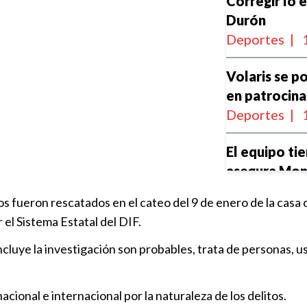
Corregir lo 
Durón
Deportes
|
Volaris se po
en patrocina
Deportes
|
El equipo ti
asegura Mon
Deportes
|
ños fueron rescatados en el cateo del 9 de enero de la casa
el Sistema Estatal del DIF.
El viernes se
incluye la investigación son probables, trata de personas, u
asegura Juan
Deportes
|
cional e internacional por la naturaleza de los delitos.