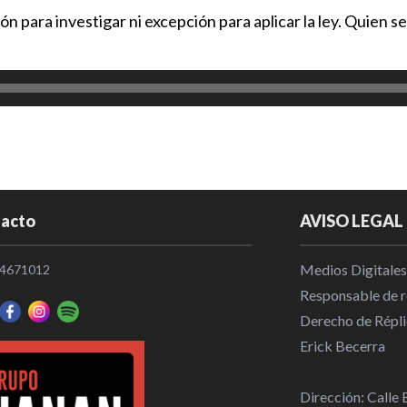
Para ver el 
 para investigar ni excepción para aplicar la ley. Quien se
boletos en r
Deportes
|
Competir no 
ganar: Gera
Deportes
|
El Azul remo
acto
AVISO LEGAL
Deportes
|
Medios Digitales
4671012
Responsable de re
Puebla debut
Derecho de Répli
Deportes
|
Erick Becerra
Dirección: Calle