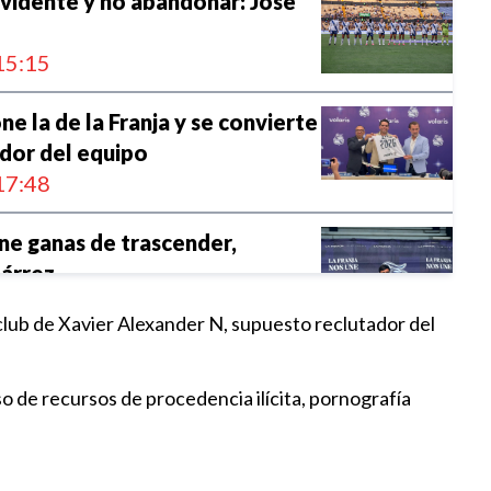
evidente y no abandonar: José
15:15
ne la de la Franja y se convierte
dor del equipo
17:48
ene ganas de trascender,
árrez
14:30
 club de Xavier Alexander N, supuesto reclutador del
rá un buen día para sumar,
so de recursos de procedencia ilícita, pornografía
 Pablo Vargas
10:40