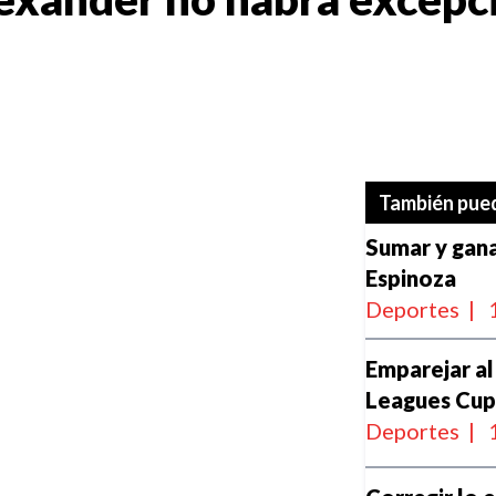
También pued
Sumar y gana
Espinoza
Deportes
|
Emparejar al
Leagues Cu
Deportes
|