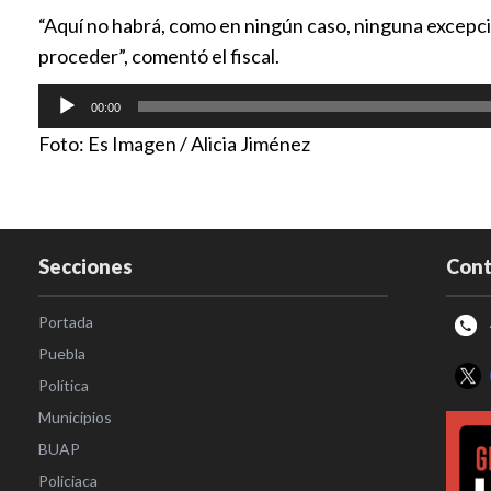
“Aquí no habrá, como en ningún caso, ninguna excepción
proceder”, comentó el fiscal.
Reproductor
00:00
de
Foto: Es Imagen / Alicia Jiménez
audio
Secciones
Cont
Portada
Puebla
Política
Municipios
BUAP
Policiaca