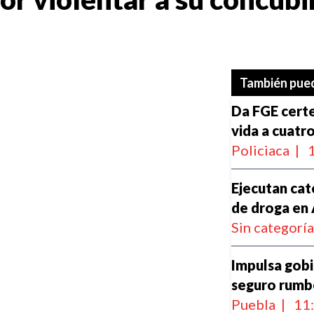
También pued
Da FGE certez
vida a cuatr
Policiaca
|
1
Ejecutan cat
de droga en
Sin categorí
Impulsa gobi
seguro rumb
Puebla
|
11