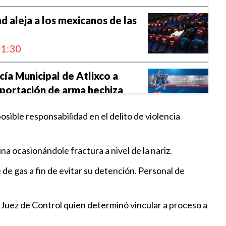
d aleja a los mexicanos de las
1:30
cía Municipal de Atlixco a
portación de arma hechiza
1:28
osible responsabilidad en el delito de violencia
 Mayo fue liberada tras
a ocasionándole fractura a nivel de la nariz.
r no tener cargos
 de gas a fin de evitar su detención. Personal de
8:00
a probable responsable de
 Juez de Control quien determinó vincular a proceso a
lificado