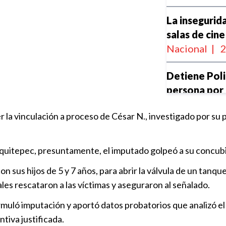
La insegurida
salas de cine
Nacional
|
2
Detiene Poli
persona por 
Policiaca
|
1
 la vinculación a proceso de César N., investigado por su p
La hija de El
uquitepec, presuntamente, el imputado golpeó a su concubin
operativo po
 sus hijos de 5 y 7 años, para abrir la válvula de un tanque
Nacional
|
1
les rescataron a las víctimas y aseguraron al señalado.
Aprehenden 
rmuló imputación y aportó datos probatorios que analizó el
homicidio ca
tiva justificada.