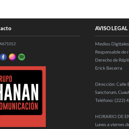
Policiaca
|
1
SSC de Huejo
delincuencia
acto
AVISO LEGAL
Municipios
|
Medios Digitales
4671012
Responsable de re
Secretaría d
Derecho de Répli
Atlixco recu
Erick Becerra
de robo
Municipios
|
Dirección: Calle
Sanctorum, Cuaut
Omar Muñoz 
Teléfono: (222)
Bachillerato
Municipios
|
HORARIO DE E
Lunes a viernes 