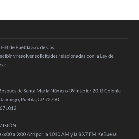
2:38
tzingo sin tregua con la
15:30
 HB de Puebla S.A. de C.V.
cibir y resolver solicitudes relacionadas con la Ley de
e seguridad ciudadana de
ca:
pera vehículo con predenuncia
21:46
 Bosques de Santa María Número 39 Interior 20-B Colonia
lancingo, Puebla, CP 72730
fortalece seguridad en
 4671012
 Forjadores
15:33
MISIÓN
de 6:00 a 9:00 AM por la 1010 AM y la 89.7 FM KeBuena