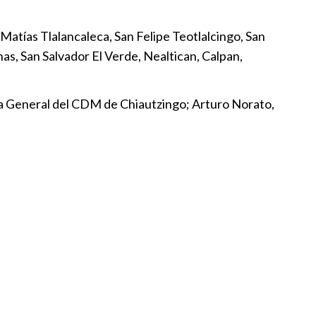
al acompaña denuncia de
atías Tlalancaleca, San Felipe Teotlalcingo, San
e la CDH por presunta violencia
s, San Salvador El Verde, Nealtican, Calpan,
:20
ia General del CDM de Chiautzingo; Arturo Norato,
a fija postura sobre “asuntos
n el Congreso local
:30
nal celebra tres décadas de
en SACH
:01
otesta a delegados en Puebla
:00