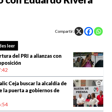
Compartir:
es leer
tura del PRI a alianzas con
oposición
:42
lic Ceja buscar la alcaldía de
e la puerta a gobiernos de
:54