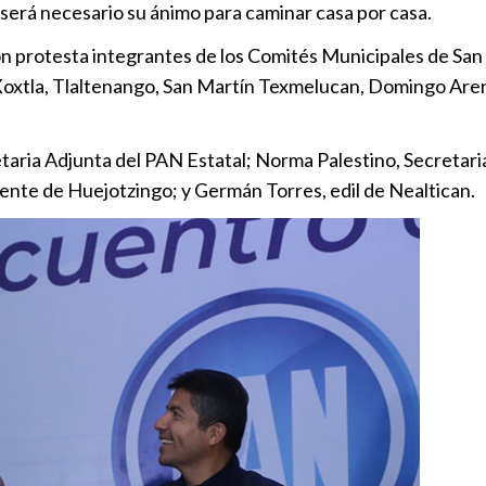
 será necesario su ánimo para caminar casa por casa.
PRI municip
 protesta integrantes de los Comités Municipales de San M
regidora ant
Xoxtla, Tlaltenango, San Martín Texmelucan, Domingo Arena
de género
Política
|
13
taria Adjunta del PAN Estatal; Norma Palestino, Secretar
Mario Riestr
ente de Huejotzingo; y Germán Torres, edil de Nealtican.
generales” e
Política
|
18
Acción Nacio
resultados 
Política
|
20
PRI toma pr
Política
|
10