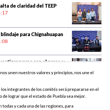
alta de claridad del TEEP
:17
 blindaje para Chignahuapan
:08
vestigar nexos con el narco y
 al transporte público
“nos unen nuestros valores y principios, nos une el
:50
 presuntas irregularidades
los integrantes de los comités será prepararse en el
en Puebla
o de lograr que el estado de Puebla sea mejor.
:55
 todas y cada una de las regiones, para