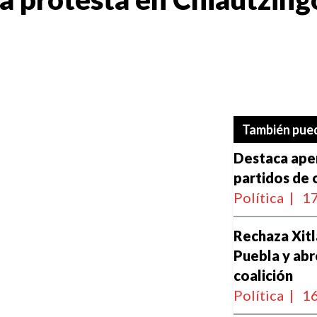
También pued
Destaca aper
partidos de 
Política
|
17
Rechaza Xitla
Puebla y abr
coalición
Política
|
16