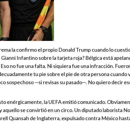
rema la confirmo el propio Donald Trump cuando lo cuesti
 Gianni Infantino sobre la tarjeta roja? Bélgica está apel
i. Eso no fue una falta. Ni siquiera fue una infracción. Fue
ecuadamente tu pie sobre el pie de otra persona cuando v
poco sospechoso —si revisas su pasado—. No quiero decir e
testo enérgicamente, la UEFA emitió comunicado. Obviament
 aquello se convirtió en un circo. Un diputado laborista No
e Jarell Quansah de Inglaterra, expulsado contra México ha