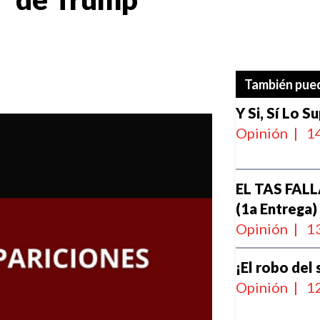
También pued
Y Si, Sí Lo S
Opinión
|
14
EL TAS FAL
(1a Entrega)
Opinión
|
13
¡El robo del 
Opinión
|
12