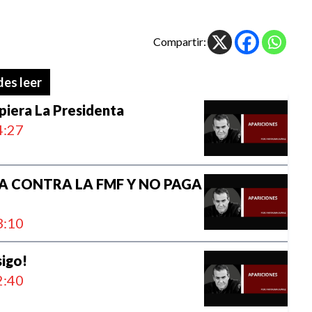
Compartir:
es leer
upiera La Presidenta
:27
LA CONTRA LA FMF Y NO PAGA
:10
sigo!
:40