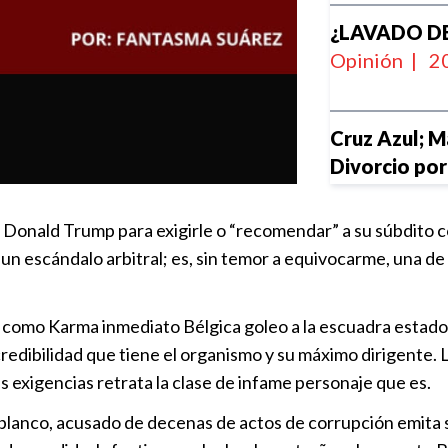
¿LAVADO DE
Opinión
|
20
Cruz Azul; M
Divorcio por
Opinión
|
12
te Donald Trump para exigirle o “recomendar” a su súbdito 
¿Algún Día S
 un escándalo arbitral; es, sin temor a equivocarme, una de
Opinión
|
21
es como Karma inmediato Bélgica goleo a la escuadra estad
Se Rompió L
redibilidad que tiene el organismo y su máximo dirigente. 
Opinión
|
22
s exigencias retrata la clase de infame personaje que es.
blanco, acusado de decenas de actos de corrupción emita su