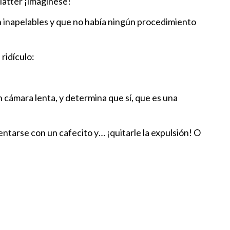
latter ¡imagínese!
IO BUTACAS INEXISTENTES
an inapelables y que no había ningún procedimiento
:28
ridículo:
 El Negocio Del Odio
:30
en cámara lenta, y determina que sí, que es una
 Arquero, Que Exhibe al “Club
sentarse con un cafecito y… ¡
quitarle
la expulsión! O
:30