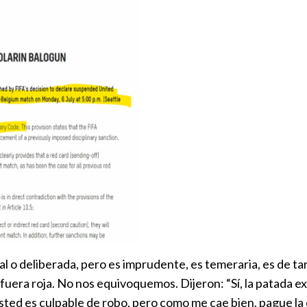
o deliberada, pero es imprudente, es temeraria, es de tarjet
fuera roja. No nos equivoquemos. Dijeron: “Sí, la patada e
 “Usted es culpable de robo, pero como me cae bien, pague 