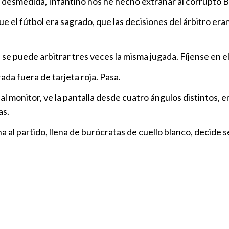
 desmedida, Infantino nos he hecho extrañar al corrupto B
FIFA, VEND
e el fútbol era sagrado, que las decisiones del árbitro er
Opinión
|
17
se puede arbitrar tres veces la misma jugada. Fíjense en el 
CR7 y Messi,
Opinión
|
13
rada fuera de tarjeta roja. Pasa.
a al monitor, ve la pantalla desde cuatro ángulos distintos, 
as.
“Vozinha” El
de Toby”
a al partido, llena de burócratas de cuello blanco, decide 
Opinión
|
13