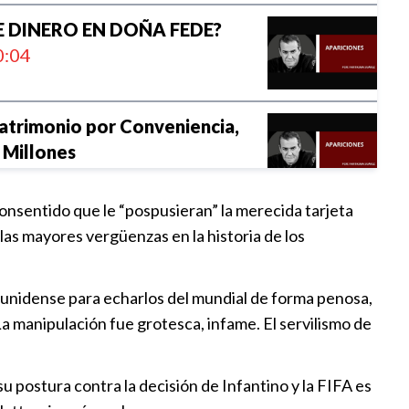
 DINERO EN DOÑA FEDE?
:04
atrimonio por Conveniencia,
 Millones
:00
consentido que le “pospusieran” la merecida tarjeta
erá Diferente?
 las mayores vergüenzas en la historia de los
:30
ounidense para echarlos del mundial de forma penosa,
a Maldición
La manipulación fue grotesca, infame. El servilismo de
:23
 postura contra la decisión de Infantino y la FIFA es