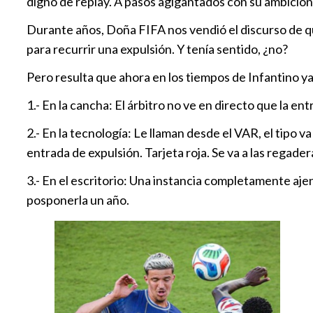
digno de replay. A pasos agigantados con su ambición
Durante años, Doña FIFA nos vendió el discurso de qu
para recurrir una expulsión. Y tenía sentido, ¿no?
Pero resulta que ahora en los tiempos de Infantino ya 
1.- En la cancha: El árbitro no ve en directo que la ent
2.- En la tecnología: Le llaman desde el VAR, el tipo v
entrada de expulsión. Tarjeta roja. Se va a las regader
3.- En el escritorio: Una instancia completamente ajen
posponerla un año.