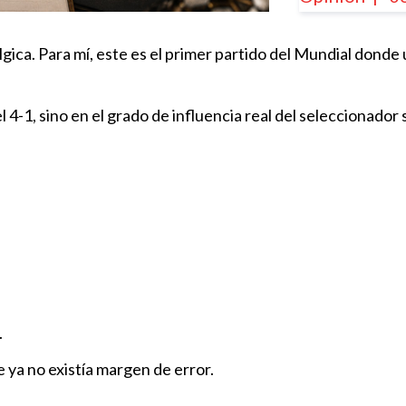
gica. Para mí, este es el primer partido del Mundial dond
¿De qué mur
Reporte del
 4-1, sino en el grado de influencia real del seleccionador 
Opinión
|
19
El mundial q
funcionó
Opinión
|
09
El Mundial 
realmente?
Opinión
|
10
.
¿Quién ganó 
 ya no existía margen de error.
Opinión
|
07