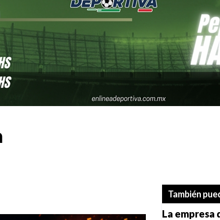
a
También pued
La empresa q