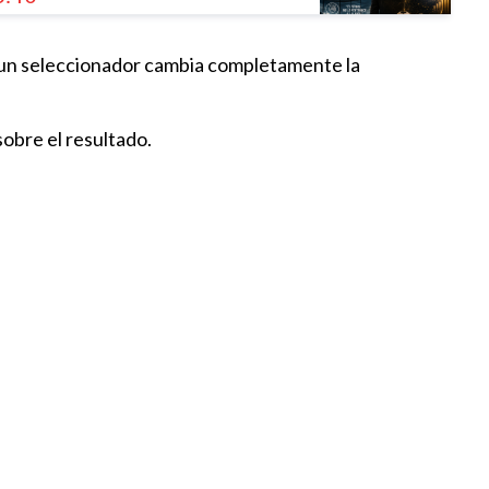
e un seleccionador cambia completamente la
ió el Campeón del Mundo? El
 Médico Forense
sobre el resultado.
:00
ue no debía funcionar y
:15
terminó… ¿Quién ganó
:23
realmente la final?
:09