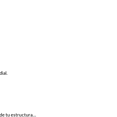
Sistema Hana
Cuatro Sobr
Opinión
|
07
ial.
 de tu estructura…