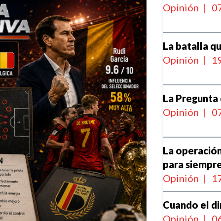
Opinión
|
07
La batalla q
Opinión
|
19
La Pregunta 
Opinión
|
07
La operación
para siempr
Opinión
|
17
Cuando el di
Opinión
|
06